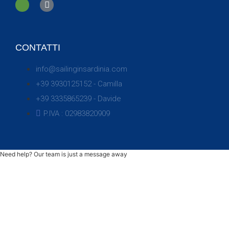
CONTATTI
info@sailinginsardinia.com
+39 3930125152 - Camilla
+39 3335865239 - Davide
P.IVA : 02983820909
Need help? Our team is just a message away