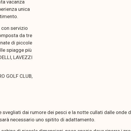
sta vacanza
perienza unica
rtimento.
o con servizio
composta da tre
rnate di piccole
lle spiagge più
DELLI, LAVEZZI
ERO GOLF CLUB,
e svegliati dai rumore dei pesci e la notte cullati dalle onde
sarà necessario uno spitito di adattamento.