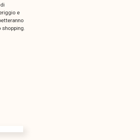
di
eriggio e
spetteranno
lo shopping.