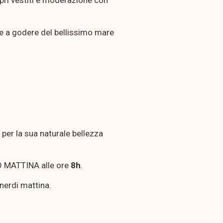
opri vestiti e moderazione con
re a godere del bellissimo mare
per la sua naturale bellezza
 MATTINA alle ore
8h
.
enerdi mattina.