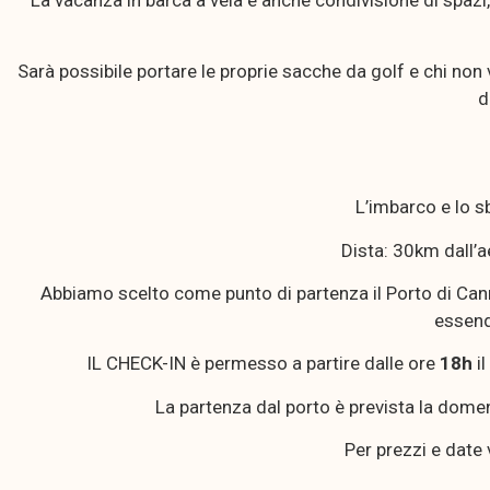
La vacanza in barca a vela è anche condivisione di spazi
Sarà possibile portare le proprie sacche da golf e chi no
d
L’imbarco e lo s
Dista: 30km dall’a
Abbiamo scelto come punto di partenza il Porto di Canni
essend
IL CHECK-IN è permesso a partire dalle ore
18h
i
La partenza dal porto è prevista la domeni
Per prezzi e date