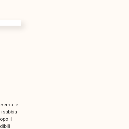
seremo le
di sabbia
opo il
ibili