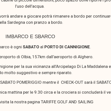
, cabine di piccole dimensioni, poco spazio dove riporre i pr
l’uso dell’acqua.
n vorrà andare a giocare potrà rimanere a bordo per continua
ella Sardegna con pranzo a bordo.
IMBARCO E SBARCO
barco è ogni
SABATO
al
PORTO DI CANNIGIONE
.
eroporto di Olbia, 157km dall’aeroporto di Alghero.
gione per la sua vicinanza all’Arcipelago Di La Maddalena e 
o molto suggestivo e sempre riparato.
l SABATO POMERIGGIO mentre il CHECK-OUT sarà il SABATO
ca mattina per le 9.30 circa e la crociera si concluderà il v
 visita la nostra pagina TARIFFE GOLF AND SAILING