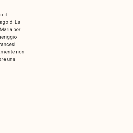
o di
lago di La
 Maria per
meriggio
rancesi:
iamente non
are una