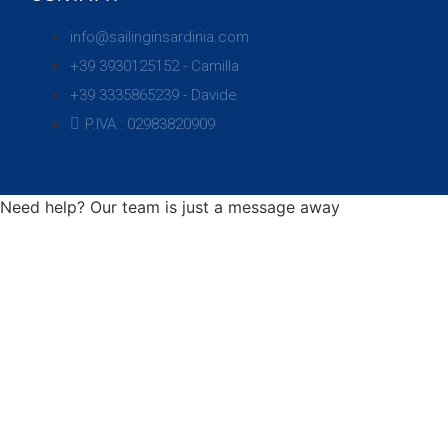
info@sailinginsardinia.com
+39 3930125152 - Camilla
+39 3335865239 - Davide
P.IVA : 02983820909
Need help? Our team is just a message away