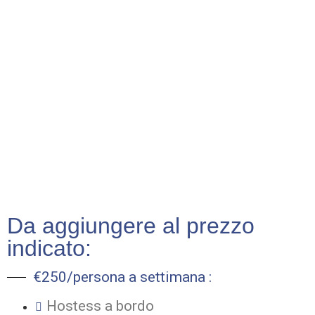
AL PREZZO
INDICATO
VACANZA
SETTIMANALE
NORD SARDEGNA
Da aggiungere al prezzo
indicato:
€250/persona a settimana :
Hostess a bordo